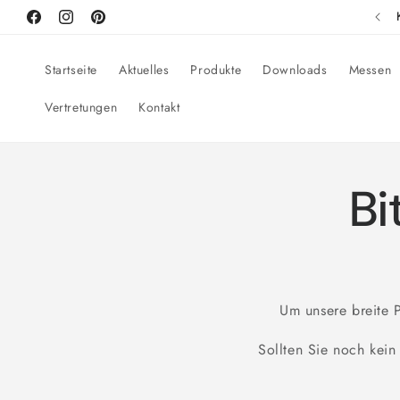
Direkt
Mindestbestellwert 100€ - Frei-Haus 750€ (DE)
zum
Facebook
Instagram
Pinterest
Inhalt
Startseite
Aktuelles
Produkte
Downloads
Messen
Vertretungen
Kontakt
Bi
Um unsere breite P
Sollten Sie noch kein